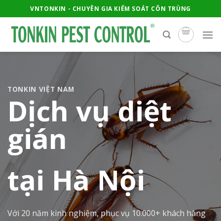
Skip
VNTONKIN - CHUYÊN GIA KIỂM SOÁT CÔN TRÙNG
to
content
TONKIN VIỆT NAM
Dịch vụ diệt
gián
tại Hà Nội
Với 20 năm kinh nghiệm, phục vụ 10.000+ khách hàng