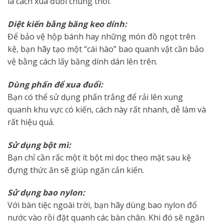
là cách xua đuổi chúng thôi.
Diệt kiến bằng băng keo dính:
Để bảo vệ hộp bánh hay những món đồ ngọt trên
kệ, bạn hãy tạo một “cái hào” bao quanh vật cần bảo
vệ bằng cách lấy băng dính dán lên trên.
Dùng phấn để xua đuổi:
Bạn có thể sử dụng phấn trắng để rải lên xung
quanh khu vực có kiến, cách này rất nhanh, dễ làm và
rất hiệu quả.
Sử dụng bột mì:
Bạn chỉ cần rắc một ít bột mì dọc theo mặt sau kệ
đựng thức ăn sẽ giúp ngăn cản kiến.
Sử dụng bao nylon:
Với bàn tiệc ngoài trời, bạn hãy dùng bao nylon đổ
nước vào rồi đặt quanh các bàn chân. Khi đó sẽ ngăn