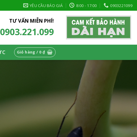
YÊU CẦU BÁO GIÁ
8:00 - 17:00
0903221099
TƯ VẤN MIỄN PHÍ!
0903.221.099
ỨC
Giỏ hàng /
0
₫