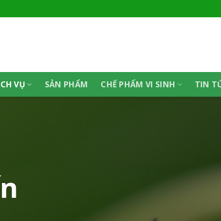
ỊCH VỤ
SẢN PHẨM
CHẾ PHẨM VI SINH
TIN T
ến