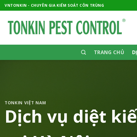
Skip
VNTONKIN - CHUYÊN GIA KIỂM SOÁT CÔN TRÙNG
to
content
TRANG CHỦ
D
TONKIN VIỆT NAM
Dịch vụ diệt ki