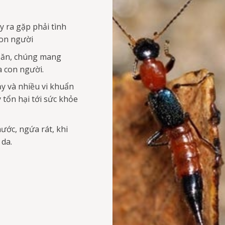
y ra gặp phải tình
con người
c ăn, chúng mang
a con người.
ảy và nhiều vi khuẩn
 tổn hại tới sức khỏe
ước, ngứa rát, khi
 da.