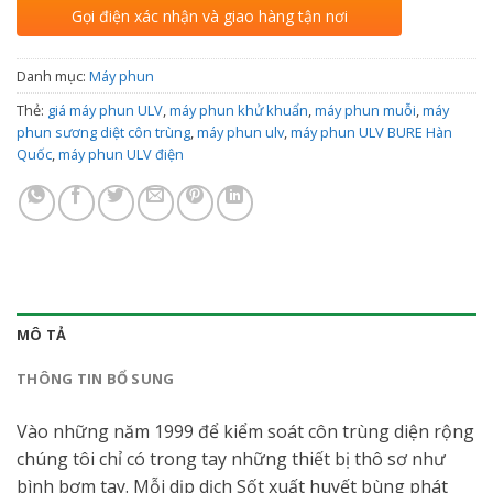
Gọi điện xác nhận và giao hàng tận nơi
Danh mục:
Máy phun
Thẻ:
giá máy phun ULV
,
máy phun khử khuẩn
,
máy phun muỗi
,
máy
phun sương diệt côn trùng
,
máy phun ulv
,
máy phun ULV BURE Hàn
Quốc
,
máy phun ULV điện
MÔ TẢ
THÔNG TIN BỔ SUNG
Vào những năm 1999 để kiểm soát côn trùng diện rộng
chúng tôi chỉ có trong tay những thiết bị thô sơ như
bình bơm tay. Mỗi dịp dịch Sốt xuất huyết bùng phát