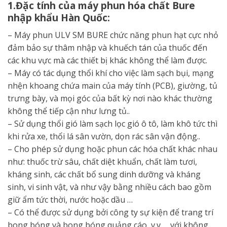
1.Đặc tính của máy phun hóa chất Bure
nhập khẩu Hàn Quốc:
– Máy phun ULV SM BURE chức năng phun hạt cực nhỏ
đảm bảo sự thâm nhập và khuếch tán của thuốc đến
các khu vực mà các thiết bị khác không thể làm được.
– Máy có tác dụng thổi khí cho việc làm sạch bụi, mạng
nhện khoang chứa main của máy tính (PCB), giường, tủ
trưng bày, và mọi góc của bất kỳ nơi nào khác thường
không thể tiếp cận như lưng tủ..
– Sử dụng thổi gió làm sạch lọc gió ô tô, làm khô tức thì
khi rửa xe, thổi lá sân vườn, dọn rác sân vận động..
– Cho phép sử dụng hoặc phun các hóa chất khác nhau
như: thuốc trừ sâu, chất diệt khuẩn, chất làm tươi,
kháng sinh, các chất bổ sung dinh dưỡng và kháng
sinh, vi sinh vật, và như vậy bằng nhiều cách bao gồm
giữ ẩm tức thời, nước hoặc dầu …
– Có thể được sử dụng bởi công ty sự kiện để trang trí
bong bóng và bong bóng quảng cáo, v.v … với không