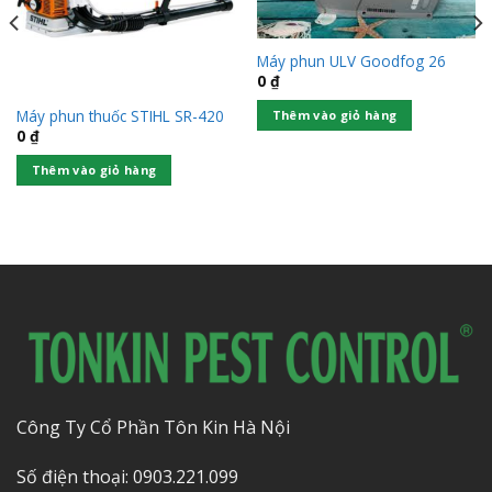
Máy phun ULV Goodfog 26
0
₫
Máy phun thuốc STIHL SR-420
Thêm vào giỏ hàng
0
₫
Thêm vào giỏ hàng
Công Ty Cổ Phần Tôn Kin Hà Nội
Số điện thoại: 0903.221.099