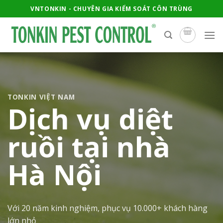
Skip
VNTONKIN - CHUYÊN GIA KIỂM SOÁT CÔN TRÙNG
to
content
TONKIN VIỆT NAM
Dịch vụ diệt
ruồi tại nhà
Hà Nội
Với 20 năm kinh nghiệm, phục vụ 10.000+ khách hàng
lớn nhỏ