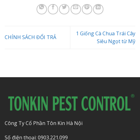
1 Giống Cà Chua Trái Cây
CHÍNH SÁCH ĐỔI TRẢ
Siêu Ngọt từ Mỹ
Công Ty Cổ Phần Tôn Kin Hà Nội
Số điện thoại: 0903.221.099