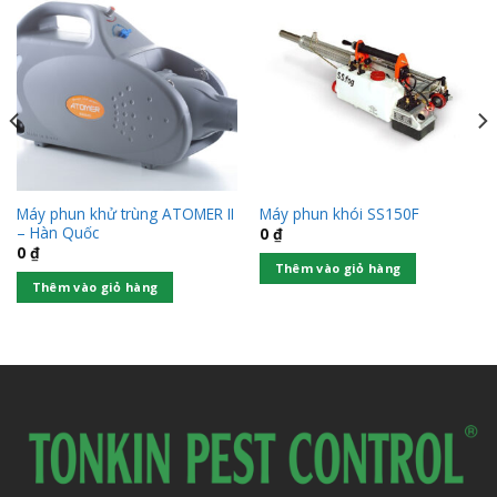
Máy phun khử trùng ATOMER II
Máy phun khói SS150F
– Hàn Quốc
0
₫
0
₫
Thêm vào giỏ hàng
Thêm vào giỏ hàng