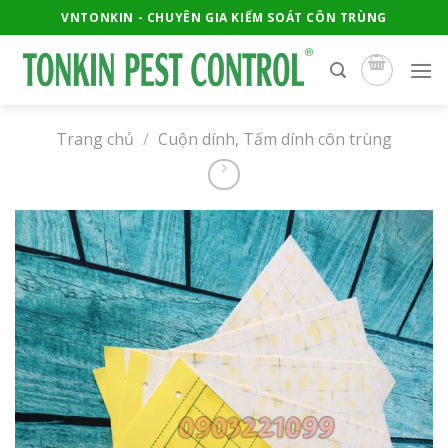
Skip
VNTONKIN - CHUYÊN GIA KIỂM SOÁT CÔN TRÙNG
to
content
Trang chủ
/
Cuộn dính, Tấm dính côn trùng