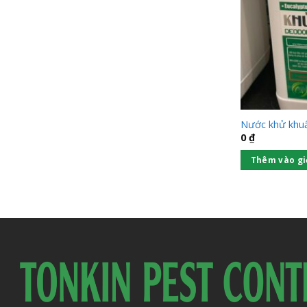
Nước khử khuẩ
0
₫
Thêm vào gi