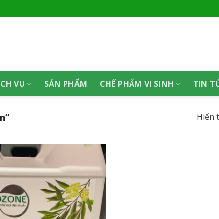
ỊCH VỤ
SẢN PHẨM
CHẾ PHẨM VI SINH
TIN T
n”
Hiển 