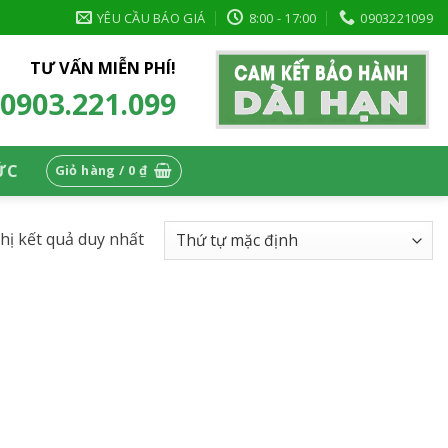
YÊU CẦU BÁO GIÁ
8:00 - 17:00
0903221099
TƯ VẤN MIỄN PHÍ!
0903.221.099
ỨC
Giỏ hàng /
0
₫
thị kết quả duy nhất