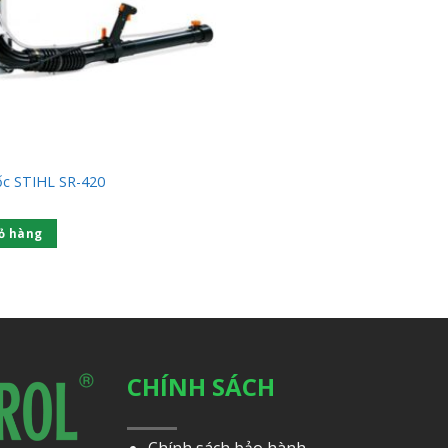
ốc STIHL SR-420
ỏ hàng
CHÍNH SÁCH