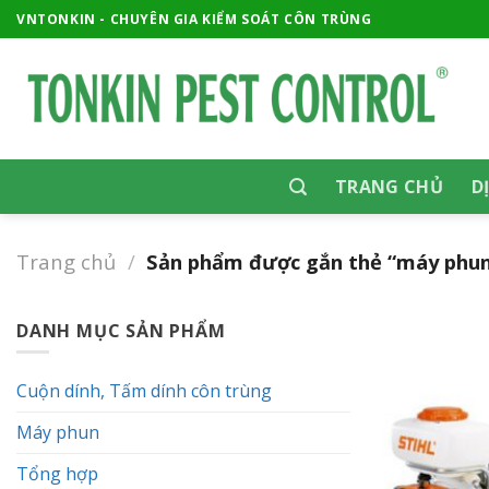
Skip
VNTONKIN - CHUYÊN GIA KIỂM SOÁT CÔN TRÙNG
to
content
TRANG CHỦ
D
Trang chủ
/
Sản phẩm được gắn thẻ “máy phun 
DANH MỤC SẢN PHẨM
Cuộn dính, Tấm dính côn trùng
Máy phun
Tổng hợp