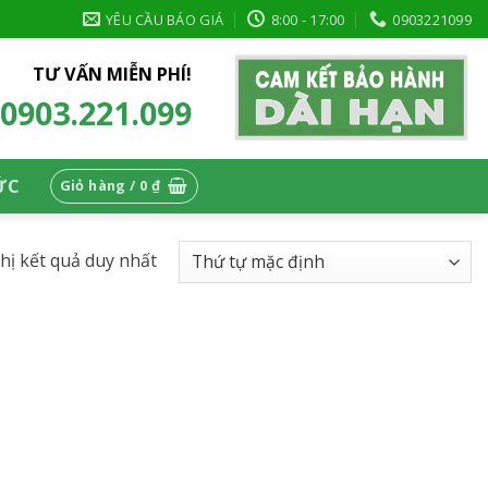
YÊU CẦU BÁO GIÁ
8:00 - 17:00
0903221099
TƯ VẤN MIỄN PHÍ!
0903.221.099
ỨC
Giỏ hàng /
0
₫
thị kết quả duy nhất