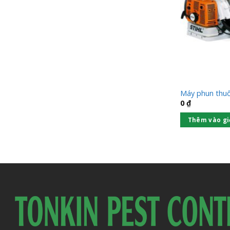
Máy phun thu
0
₫
Thêm vào gi