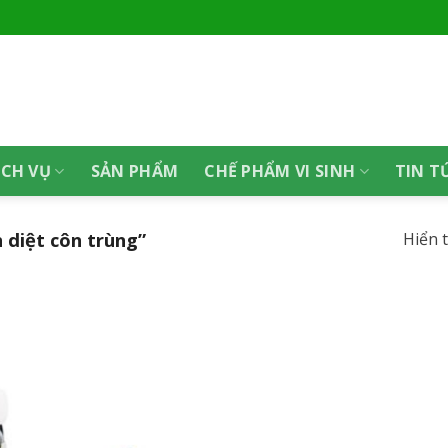
ỊCH VỤ
SẢN PHẨM
CHẾ PHẨM VI SINH
TIN T
diệt côn trùng”
Hiển 