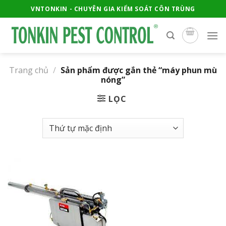
Skip
VNTONKIN - CHUYÊN GIA KIỂM SOÁT CÔN TRÙNG
to
content
Trang chủ
/
Sản phẩm được gắn thẻ “máy phun mù
nóng”
LỌC