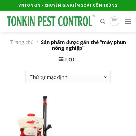
Skip
VNTONKIN - CHUYÊN GIA KIỂM SOÁT CÔN TRÙNG
to
content
Trang chủ
/
Sản phẩm được gắn thẻ “máy phun
nông nghiệp”
LỌC