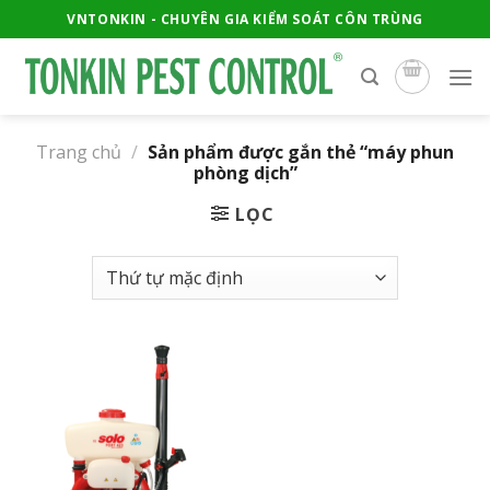
Skip
VNTONKIN - CHUYÊN GIA KIỂM SOÁT CÔN TRÙNG
to
content
Trang chủ
/
Sản phẩm được gắn thẻ “máy phun
phòng dịch”
LỌC