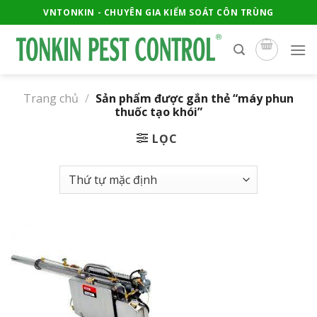
Skip
VNTONKIN - CHUYÊN GIA KIỂM SOÁT CÔN TRÙNG
to
content
Trang chủ
/
Sản phẩm được gắn thẻ “máy phun
thuốc tạo khói”
LỌC