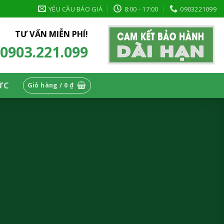
YÊU CẦU BÁO GIÁ
8:00 - 17:00
0903221099
TƯ VẤN MIỄN PHÍ!
0903.221.099
ỨC
Giỏ hàng /
0
₫