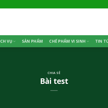
ỊCH VỤ
SẢN PHẨM
CHẾ PHẨM VI SINH
TIN T
CHIA SẺ
Bài test