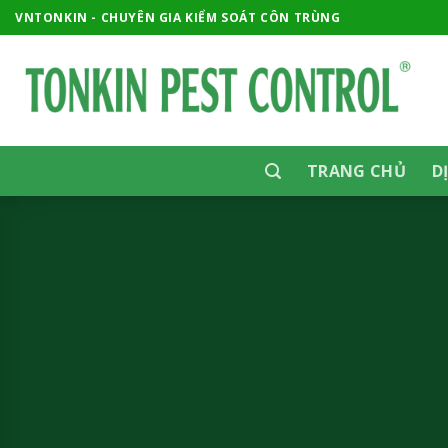
Skip
VNTONKIN - CHUYÊN GIA KIỂM SOÁT CÔN TRÙNG
to
content
TRANG CHỦ
D