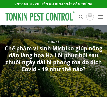
Skip
VNTONKIN - CHUYÊN GIA KIỂM SOÁT CÔN TRÙNG
to
content
CHIA SẺ
Chế phẩm vi sinh Michiko giúp nông
dân làng hoa Hạ Lôi phục hồi sau
chuỗi ngày dài bị phong tỏa do dịch
Covid – 19 như thế nào?