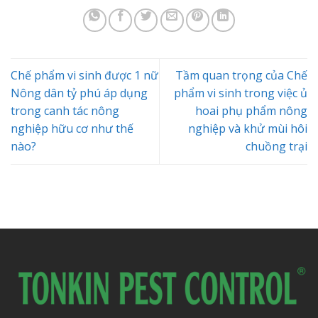
Chế phẩm vi sinh được 1 nữ
Tầm quan trọng của Chế
Nông dân tỷ phú áp dụng
phẩm vi sinh trong việc ủ
trong canh tác nông
hoai phụ phẩm nông
nghiệp hữu cơ như thế
nghiệp và khử mùi hôi
nào?
chuồng trại