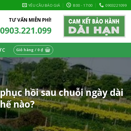
YÊU CẦU BÁO GIÁ
8:00 - 17:00
0903221099
TƯ VẤN MIỄN PHÍ!
0903.221.099
ỨC
Giỏ hàng /
0
₫
phục hồi sau chuỗi ngày dài
thế nào?