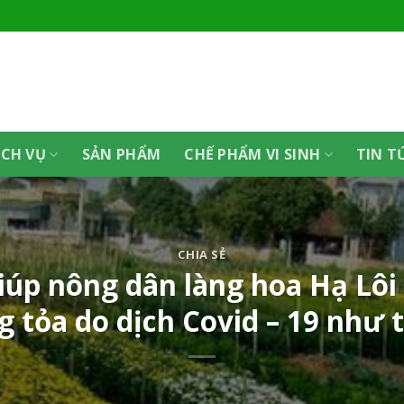
ỊCH VỤ
SẢN PHẨM
CHẾ PHẨM VI SINH
TIN T
CHIA SẺ
iúp nông dân làng hoa Hạ Lôi 
g tỏa do dịch Covid – 19 như 