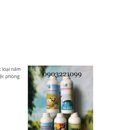
c loại nấm
iệc phòng