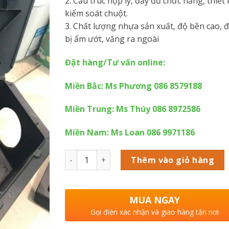
2. Cấu trúc hợp lý, đầy đủ chức năng, thiết
kiểm soát chuột.
3. Chất lượng nhựa sản xuất, độ bền cao, đ
bị ẩm ướt, văng ra ngoài
Đặt hàng/Tư vấn online:
Miền Bắc: Ms Phương 086 8579188
Miền Trung: Ms Thúy 086 8972586
Miền Nam: Ms Loan 086 9971186
Số lượng
Thêm vào giỏ hàng
MUA NGAY
Gọi điện xác nhận và giao hàng tận nơi