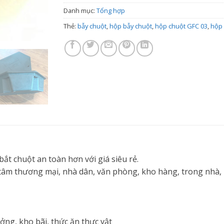
Danh mục:
Tổng hợp
Thẻ:
bẫy chuột
,
hộp bẫy chuột
,
hộp chuột GFC 03
,
hộp 
t chuột an toàn hơn với giá siêu rẻ.
âm thương mại, nhà dân, văn phòng, kho hàng, trong nhà, ng
ng, kho bãi, thức ăn thực vật