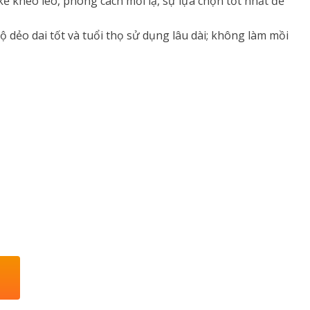
 kế khéo léo, phong cách mới lạ, sự lựa chọn tốt nhất để
ộ dẻo dai tốt và tuổi thọ sử dụng lâu dài; không làm mồi