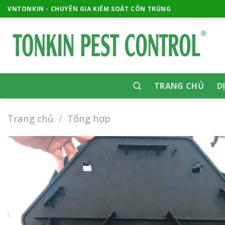
Skip
VNTONKIN - CHUYÊN GIA KIỂM SOÁT CÔN TRÙNG
to
content
TRANG CHỦ
D
Trang chủ
/
Tổng hợp