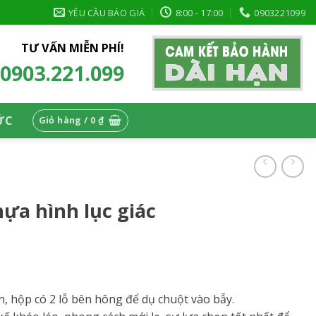
YÊU CẦU BÁO GIÁ
8:00 - 17:00
0903221099
TƯ VẤN MIỄN PHÍ!
0903.221.099
ỨC
Giỏ hàng /
0
₫
ựa hình lục giác
hắn, hộp có 2 lỗ bên hông để dụ chuột vào bẫy.