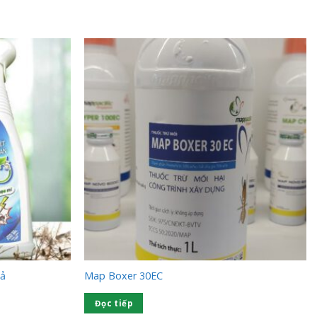
uả
Map Boxer 30EC
Đọc tiếp