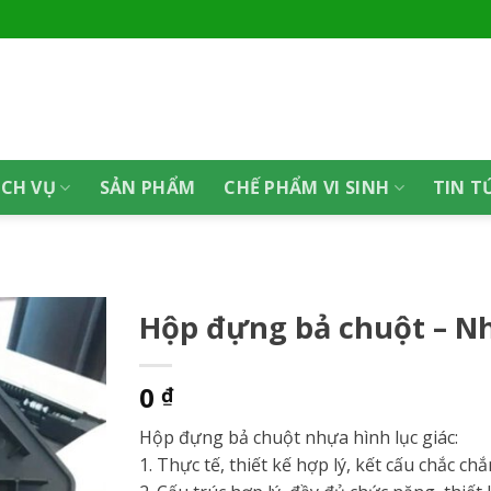
ỊCH VỤ
SẢN PHẨM
CHẾ PHẨM VI SINH
TIN T
Hộp đựng bả chuột – Nh
0
₫
Hộp đựng bả chuột nhựa hình lục giác:
1. Thực tế, thiết kế hợp lý, kết cấu chắc c