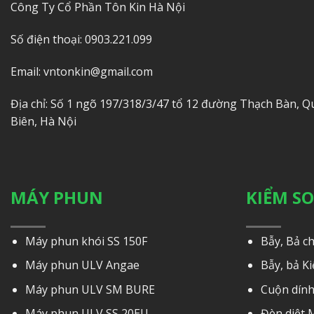
Công Ty Cổ Phần Tôn Kin Hà Nội
Số điện thoại: 0903.221.099
Email: vntonkin@gmail.com
Địa chỉ: Số 1 ngõ 197/318/3/47 tổ 12 đường Thạch Bàn, 
Biên, Hà Nội
MÁY PHUN
KIỂM S
Máy phun khói SS 150F
Bẫy, Bả c
Máy phun ULV Angae
Bẫy, bả Ki
Máy phun ULV SM BURE
Cuộn dính
Máy phun ULV SS 20EU
Đèn diệt 