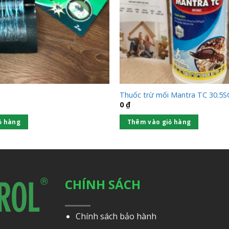
t
Thuốc trừ mối Mantra TC 30.5S
0
₫
ỏ hàng
Thêm vào giỏ hàng
CHÍNH SÁCH
Chính sách bảo hành