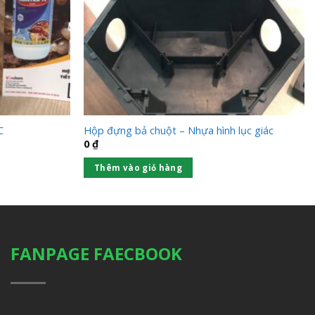
C
Hộp đựng bả chuột – Nhựa hình lục giác
0
₫
Thêm vào giỏ hàng
FANPAGE FAECBOOK