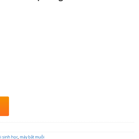
i sinh học
,
máy bắt muỗi