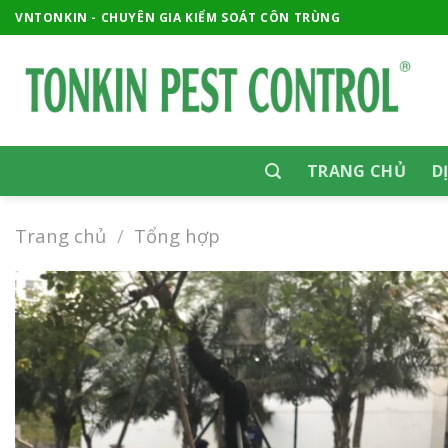
Skip
VNTONKIN - CHUYÊN GIA KIỂM SOÁT CÔN TRÙNG
to
content
TRANG CHỦ
D
Trang chủ
/
Tổng hợp