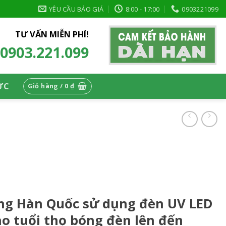
YÊU CẦU BÁO GIÁ
8:00 - 17:00
0903221099
TƯ VẤN MIỄN PHÍ!
0903.221.099
ỨC
Giỏ hàng /
0
₫
ùng Hàn Quốc sử dụng đèn UV LED
ao tuổi thọ bóng đèn lên đến