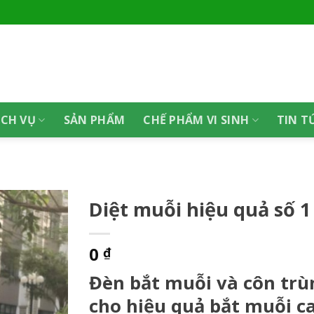
ỊCH VỤ
SẢN PHẨM
CHẾ PHẨM VI SINH
TIN T
Diệt muỗi hiệu quả số 1
0
₫
Đèn bắt muỗi và côn tr
cho hiệu quả bắt muỗi c