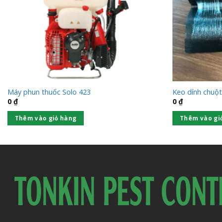
Máy phun thuốc Solo 423
Keo dính chuộ
0
₫
0
₫
Thêm vào giỏ hàng
Thêm vào gi