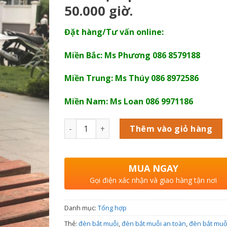
50.000 giờ.
Đặt hàng/Tư vấn online:
Miền Bắc: Ms Phương 086 8579188
Miền Trung: Ms Thúy 086 8972586
Miền Nam: Ms Loan 086 9971186
Số lượng
Thêm vào giỏ hàng
MUA NGAY
Gọi điện xác nhận và giao hàng tận nơi
Danh mục:
Tổng hợp
Thẻ:
đèn bắt muỗi
,
đèn bắt muỗi an toàn
,
đèn bắt muỗ