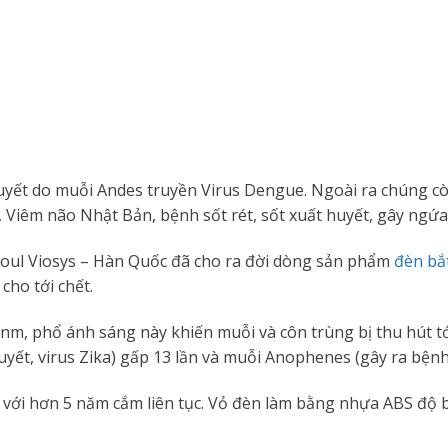
uyết do muỗi Andes truyền Virus Dengue. Ngoài ra chúng cò
 Viêm não Nhật Bản, bệnh sốt rét, sốt xuất huyết, gây ngứa
Seoul Viosys – Hàn Quốc đã cho ra đời dòng sản phẩm
đèn bắ
ho tới chết.
, phổ ánh sáng này khiến muỗi và côn trùng bị thu hút tới 
yết, virus Zika) gấp 13 lần và muỗi Anophenes (gây ra bệnh 
với hơn 5 năm cắm liên tục. Vỏ đèn làm bằng nhựa ABS độ bề