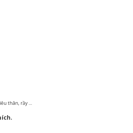
iêu thân, rầy …
ích.