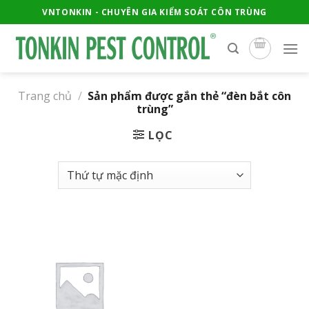
Skip
VNTONKIN - CHUYÊN GIA KIỂM SOÁT CÔN TRÙNG
to
content
Trang chủ
/
Sản phẩm được gắn thẻ “đèn bắt côn
trùng”
LỌC