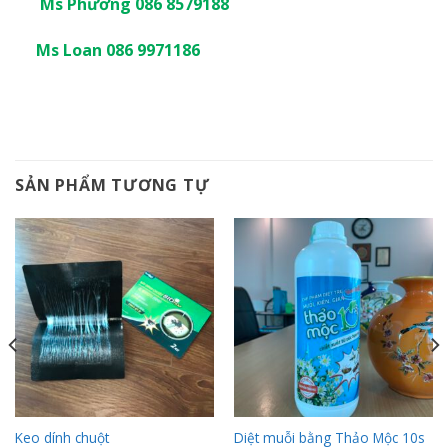
Ms Phương 086 8579188
Ms Loan 086 9971186
SẢN PHẨM TƯƠNG TỰ
Keo dính chuột
Diệt muỗi bằng Thảo Mộc 10s