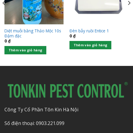
Diệt muỗi bằng Thảo Mộc 10s
Đèn bẫy ruồi Entice 1
Đậm đặc
0
₫
0
₫
Thêm vào giỏ hàng
Thêm vào giỏ hàng
Công Ty Cổ Phần Tôn Kin Hà Nội
Số điện thoại: 0903.221.099