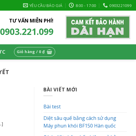
YÊU CẦU BÁO GIÁ
8:00 - 17:00
0903221099
TƯ VẤN MIỄN PHÍ!
0903.221.099
ỨC
Giỏ hàng /
0
₫
YẾT
BÀI VIẾT MỚI
Bài test
Diệt sâu quế bằng cách sử dụng
.]
Máy phun khói BF150 Hàn quốc