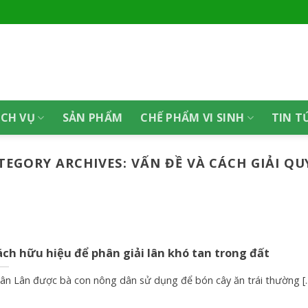
ỊCH VỤ
SẢN PHẨM
CHẾ PHẨM VI SINH
TIN T
TEGORY ARCHIVES:
VẤN ĐỀ VÀ CÁCH GIẢI QU
ch hữu hiệu để phân giải lân khó tan trong đất
ân Lân được bà con nông dân sử dụng để bón cây ăn trái thường [..