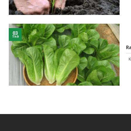
03
Th9
Ra
Kh