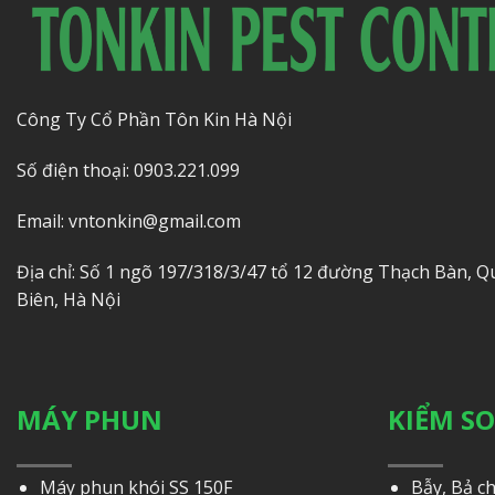
Công Ty Cổ Phần Tôn Kin Hà Nội
Số điện thoại: 0903.221.099
Email: vntonkin@gmail.com
Địa chỉ: Số 1 ngõ 197/318/3/47 tổ 12 đường Thạch Bàn, 
Biên, Hà Nội
MÁY PHUN
KIỂM S
Máy phun khói SS 150F
Bẫy, Bả c