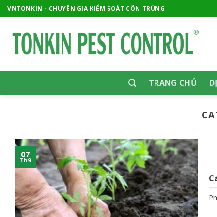
Skip
VNTONKIN - CHUYÊN GIA KIỂM SOÁT CÔN TRÙNG
to
content
TRANG CHỦ
D
CA
07
Th9
Cá
Ph